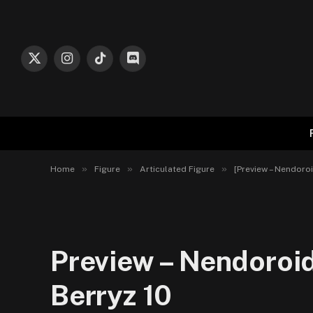
X
Instagram
TikTok
Discord
(Twitter)
»
»
»
Home
Figure
Articulated Figure
[Preview – Nendoro
Preview – Nendoroi
Berryz 10