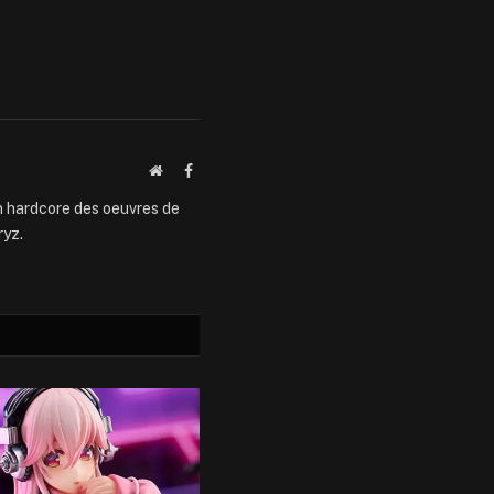
Website
Facebook
an hardcore des oeuvres de
ryz.