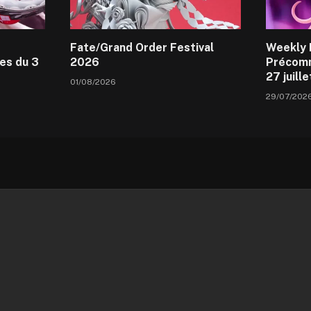
Fate/Grand Order Festival
Weekly 
es du 3
2026
Précomm
27 juill
01/08/2026
29/07/202