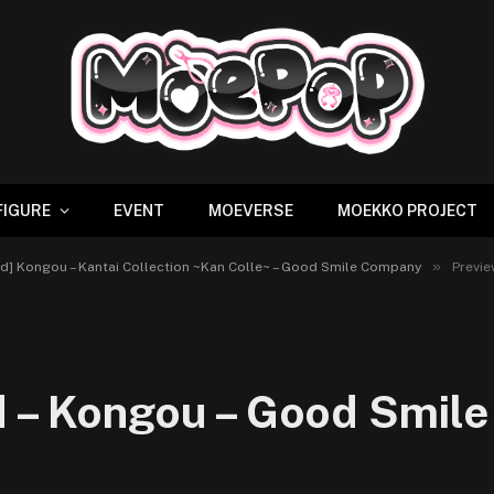
FIGURE
EVENT
MOEVERSE
MOEKKO PROJECT
»
id] Kongou – Kantai Collection ~Kan Colle~ – Good Smile Company
Previe
d – Kongou – Good Smil