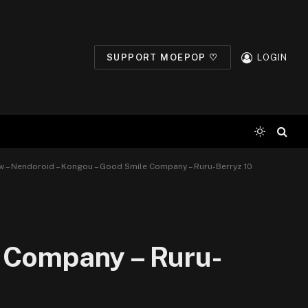
SUPPORT MOEPOP ♡
LOGIN
w – Nendoroid – Kongou – Good Smile Company – Ruru-Berryz 10
e Company – Ruru-