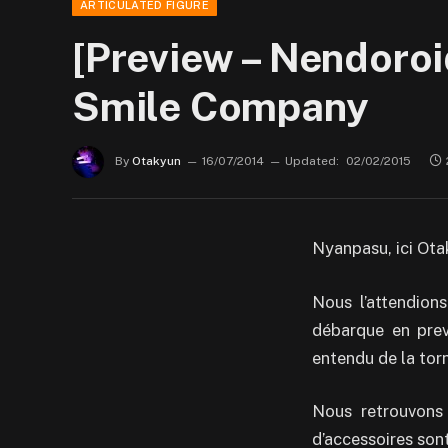
ARTICULATED FIGURE
[Preview – Nendoroi
Smile Company
By
Otakyun
16/07/2014
Updated:
02/02/2015
Nyanpasu, ici Ota
Nous l’attendion
débarque en pre
entendu de la to
Nous retrouvons
d’accessoires son