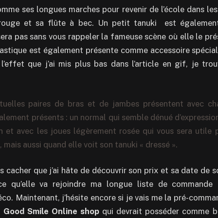
omme ses longues marches pour revenir de l’école dans le
rouge et sa flûte à bec. Un petit tanuki est égalemen
era pas sans vous rappeler la fameuse scène où elle le pré
astique est également présente comme accessoire spécial
l’effet que j’ai mis plus bas dans l’article en gif, je tro
tuelles paires de bras et de jambes présentent avec ch
alement présents : un normal qui semble dénué d’expression
on et avec les joues légèrement rosée qui vous sera utile p
 mais aussi quand elle voit son tanuki « dressé ».
s cacher que j’ai hâte de découvrir son prix et sa date de s
nce qu’elle va rejoindre ma longue liste de commande
réco. Maintenant, j’hésite encore si je vais me la pré-comm
e
Good Smile Online shop
qui devrait posséder comme b