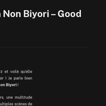
 Non Biyori – Good
 et voilà qu’elle
ir ! Je parle bien
on Biyori
!
s, une multitude
ultiples scènes de