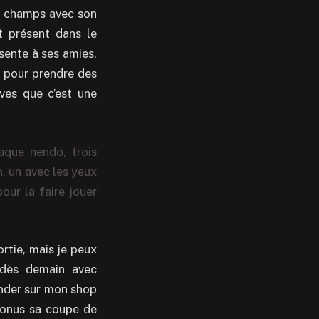
s champs avec son
t présent dans le
sente à ses amies.
 pour prendre des
uves que c’est une
aque nendo, trois
, un avec les yeux
our la faire jouer
ortie, mais je peux
 dès demain avec
ander sur mon shop
onus sa coupe de