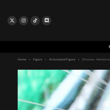
X
Instagram
TikTok
Discord
(Twitter)
»
»
»
Home
Figure
Articulated Figure
[Preview – Nendoro