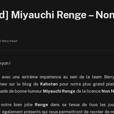
d] Miyauchi Renge – Non
2 Mins Read
kyun !
s avec une extrême impatience au sein de la team Berryz
view sur le blog de
Kahotan
pour notre plus grand plais
rnade de bonne humeur
Miyauchi Renge
de la licence
Non N
 notre bien jolie
Renge
dans sa tenue de tous les jour
t également présents qui nous permettront de recréer de m