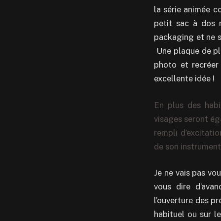
la série animée c
petit sac à dos 
packaging et ne s
Une plaque de pl
photo et recréer 
excellente idée !
En plus des habi
visages seront ég
rempli d’excitati
de son instrument,
Je ne vais pas vou
vous dire d’ava
l’ouverture des p
habituel ou sur l