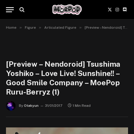
X
Instagr
Disc
(Twitter)
»
»
»
Home
Figure
Articulated Figure
[Preview – Nendoroid] Tsushima Yoshiko – Love Live! Sunshine!! – Good Smile Company
[Preview – Nendoroid] Tsushima
Yoshiko – Love Live! Sunshine!! –
Good Smile Company – MoePop
Ruru-Berryz (1)
By
Otakyun
31/01/2017
1 Min Read