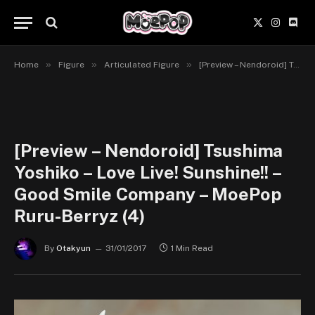
X
Instagr
Disc
(Twitter)
»
»
»
Home
Figure
Articulated Figure
[Preview – Nendoroid] Tsushima Yoshiko – Love Live! Sunshine!! – Good Smile Company
[Preview – Nendoroid] Tsushima
Yoshiko – Love Live! Sunshine!! –
Good Smile Company – MoePop
Ruru-Berryz (4)
By
Otakyun
31/01/2017
1 Min Read