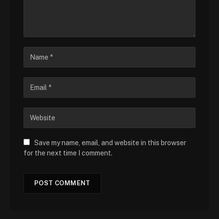
Save my name, email, and website in this browser
for the next time I comment.