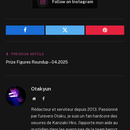
Follow on Instagram
Facebook
Twitter
Pinterest
PREVIOUS ARTICLE
Prize Figures Roundup – 04.2025
Otakyun
Website
Facebook
Rédacteur et serviteur depuis 2013. Passionné
par l'univers Otaku, je suis un fan hardcore des
oeuvres de Kanzaki Hiro. J'apporte mon aide au
quotidien dans les aventures de la team berryz.