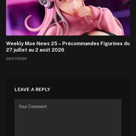
Weekly Moe News 25 – Précommandes Figurines du
27 juillet au 2 août 2026
29/07/2026
LEAVE A REPLY