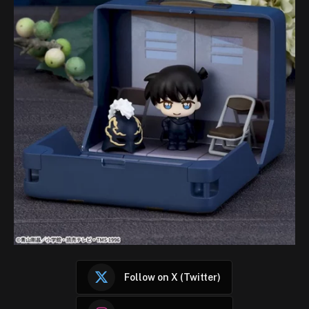
Follow on X (Twitter)