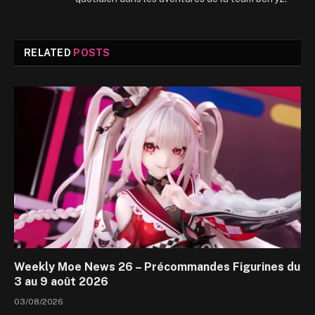
RELATED
POSTS
Weekly Moe News 26 – Précommandes Figurines du
3 au 9 août 2026
03/08/2026