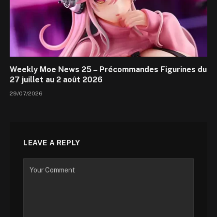
Weekly Moe News 25 – Précommandes Figurines du
27 juillet au 2 août 2026
29/07/2026
LEAVE A REPLY