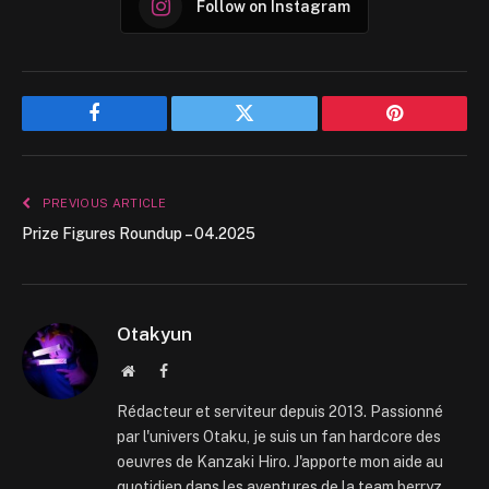
Follow on Instagram
Facebook
Twitter
Pinterest
PREVIOUS ARTICLE
Prize Figures Roundup – 04.2025
Otakyun
Website
Facebook
Rédacteur et serviteur depuis 2013. Passionné
par l'univers Otaku, je suis un fan hardcore des
oeuvres de Kanzaki Hiro. J'apporte mon aide au
quotidien dans les aventures de la team berryz.