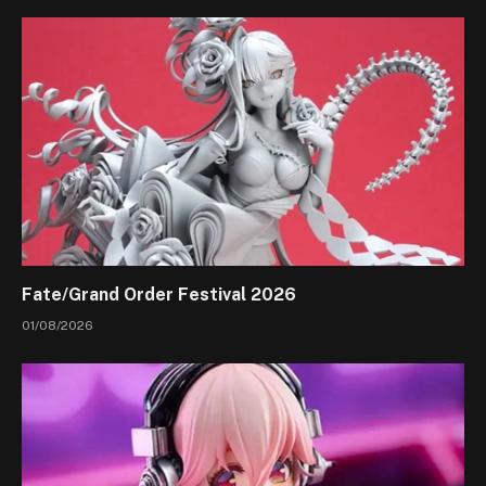
Fate/Grand Order Festival 2026
01/08/2026