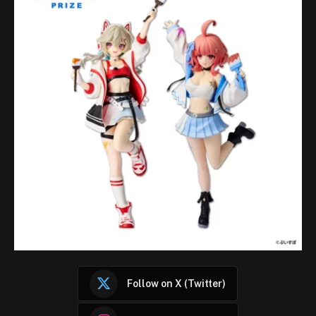
Follow on X (Twitter)