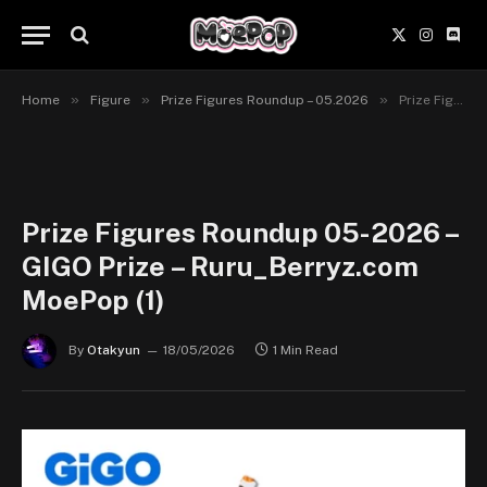
X
Instagr
Disc
(Twitter)
»
»
»
Home
Figure
Prize Figures Roundup – 05.2026
Prize Figures Roundup 05-2026 – GIGO Prize – Ruru_Berryz.com MoePop (1)
Prize Figures Roundup 05-2026 –
GIGO Prize – Ruru_Berryz.com
MoePop (1)
By
Otakyun
18/05/2026
1 Min Read