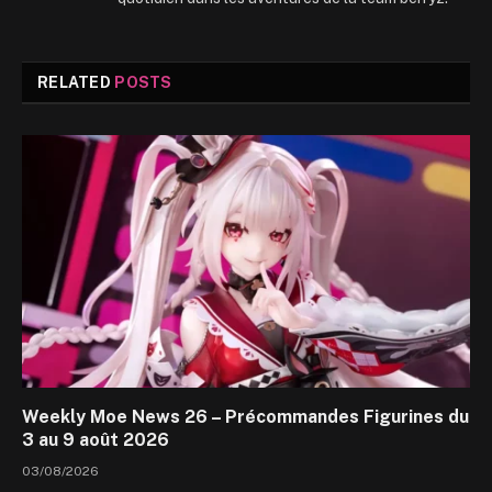
RELATED
POSTS
Weekly Moe News 26 – Précommandes Figurines du
3 au 9 août 2026
03/08/2026