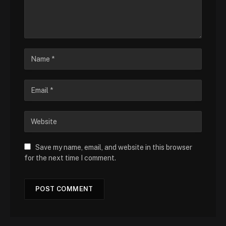
Save my name, email, and website in this browser
for the next time I comment.