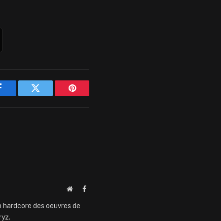
Facebook
Twitter
Pinterest
Website
Facebook
an hardcore des oeuvres de
ryz.