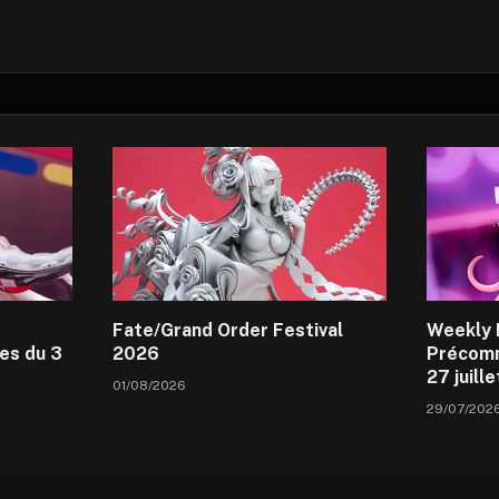
Fate/Grand Order Festival
Weekly 
es du 3
2026
Précomm
27 juill
01/08/2026
29/07/202