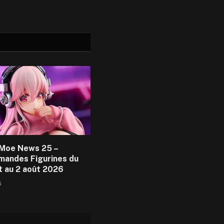
Moe News 25 –
andes Figurines du
et au 2 août 2026
6