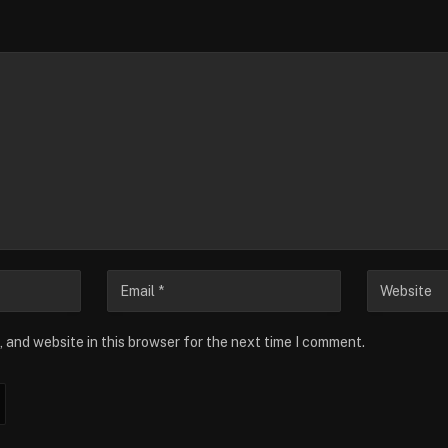
 and website in this browser for the next time I comment.