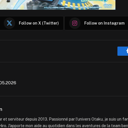
Follow on X (Twitter)
Follow on Instagram
 05.2026
n
 et serviteur depuis 2013. Passionné par l'univers Otaku, je suis un f
iro. J'apporte mon aide au quotidien dans les aventures de la team ber