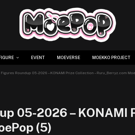
FIGURE
EVENT
MOEVERSE
MOEKKO PROJECT
e Figures Roundup 05-2026 – KONAMI Prize Collection – Ruru_Berryz.com Moe
dup 05-2026 – KONAMI Pr
oePop (5)