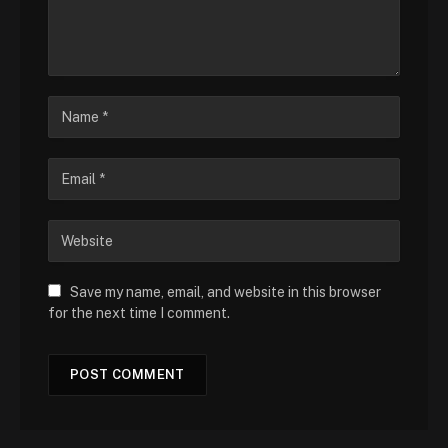
Save my name, email, and website in this browser
for the next time I comment.