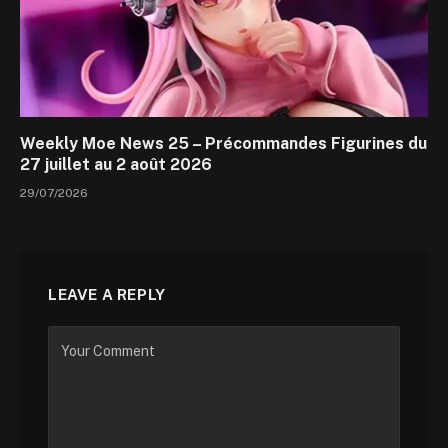
Weekly Moe News 25 – Précommandes Figurines du
27 juillet au 2 août 2026
29/07/2026
LEAVE A REPLY