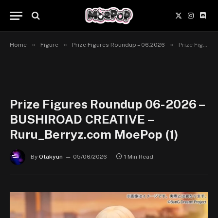
X
Instagr
Disc
(Twitter)
»
»
»
Home
Figure
Prize Figures Roundup – 06.2026
Prize Figures Roundup 06-2026 – BUSHIROAD CREATIVE – Ruru_Berryz.com MoePop (1)
Prize Figures Roundup 06-2026 –
BUSHIROAD CREATIVE –
Ruru_Berryz.com MoePop (1)
By
Otakyun
05/06/2026
1 Min Read