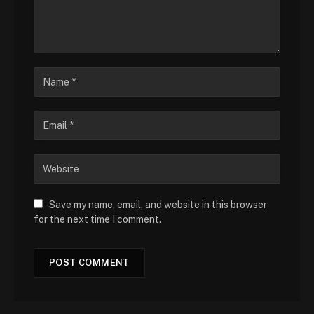
Save my name, email, and website in this browser
for the next time I comment.