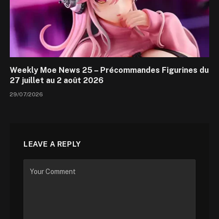
Weekly Moe News 25 – Précommandes Figurines du
27 juillet au 2 août 2026
29/07/2026
LEAVE A REPLY