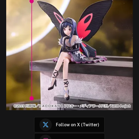
Follow on X (Twitter)