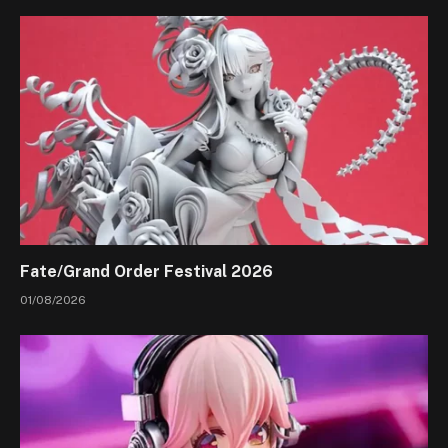
Fate/Grand Order Festival 2026
01/08/2026