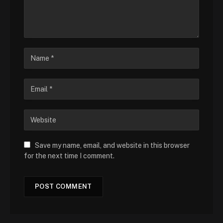
Save my name, email, and website in this browser
for the next time I comment.