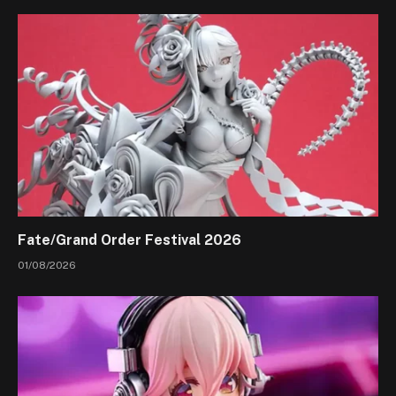
Fate/Grand Order Festival 2026
01/08/2026