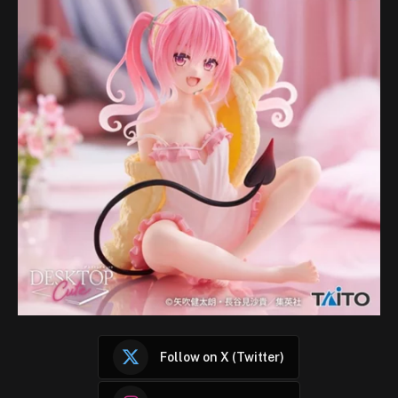
Follow on X (Twitter)