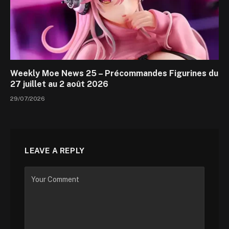
Weekly Moe News 25 – Précommandes Figurines du
27 juillet au 2 août 2026
29/07/2026
LEAVE A REPLY