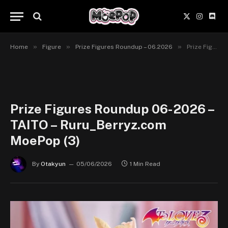
X
Instagr
Disc
(Twitter)
»
»
»
Home
Figure
Prize Figures Roundup – 06.2026
Prize Figures Roundup 06-2026 – TAITO – Ruru_Berryz.com MoePop (3)
Prize Figures Roundup 06-2026 –
TAITO – Ruru_Berryz.com
MoePop (3)
By
Otakyun
05/06/2026
1 Min Read