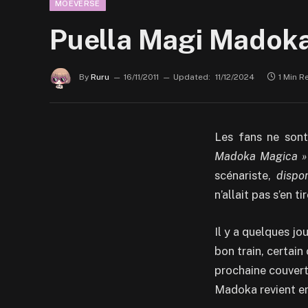
MOEVERSE
Puella Magi Madoka 
By
Ruru
16/11/2011
Updated:
11/12/2024
1 Min R
Les fans ne sont
Madoka Magica »
scénariste,
dispo
n’allait pas s’en t
Il y a quelques jo
bon train, certain
prochaine couvertu
Madoka revient en