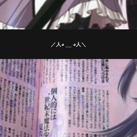
／人◕ ‿‿ ◕人＼