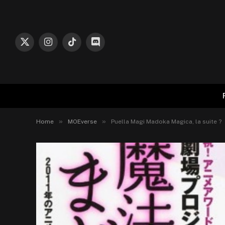
X
Instagram
TikTok
Discord
(Twitter)
»
»
Home
MOEverse
Puella Magi Madoka Magica, la suite ?