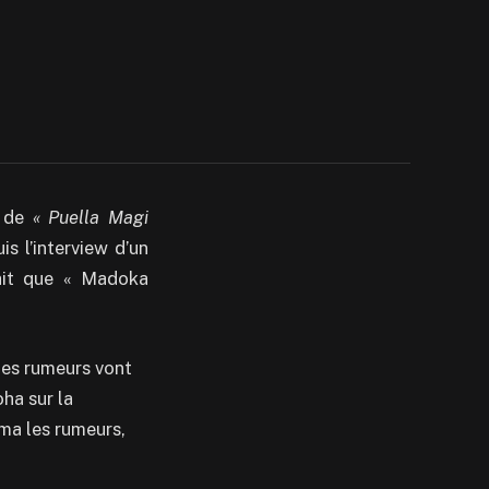
e de
« Puella Magi
s l’interview d’un
ait que « Madoka
 les rumeurs vont
oha sur la
rma les rumeurs,