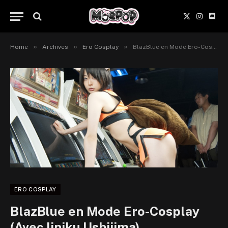
X
Instagr
Disc
(Twitter)
»
»
»
Home
Archives
Ero Cosplay
BlazBlue en Mode Ero-Cosplay (Avec Iiniku Ushijima)
ERO COSPLAY
BlazBlue en Mode Ero-Cosplay
(Avec Iiniku Ushijima)