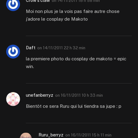
Crow's claw
on
14/11/2011 18 h 58 min
Moi non plus je la vois pas faire autre chose
j’adore le cosplay de Makoto
Daft
on
14/11/2011 22 h 32 min
la premiere photo du cosplay de makoto = epic
win.
unefanberryz
on
16/11/2011 10 h 33 min
Bientôt ce sera Ruru qui lui tiendra sa jupe : p
Ruru_berryz
on
16/11/2011 15 h 11 min