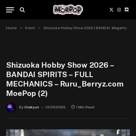
X
Instagr
Disc
(Twitter)
»
»
Home
Event
Shizuoka Hobby Show 2026 | BANDAI, MegaHouse, X-Plus & Square Enix
Shizuoka Hobby Show 2026 –
BANDAI SPIRITS – FULL
MECHANICS – Ruru_Berryz.com
MoePop (2)
By
Otakyun
13/05/2026
1 Min Read