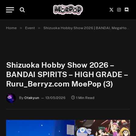
X
Instagr
Disc
(Twitter)
»
»
Home
Event
Shizuoka Hobby Show 2026 | BANDAI, MegaHouse, X-Plus & Square Enix
Shizuoka Hobby Show 2026 –
BANDAI SPIRITS – HIGH GRADE –
Ruru_Berryz.com MoePop (3)
By
Otakyun
13/05/2026
1 Min Read