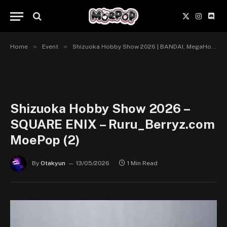
X
Instagr
Disc
(Twitter)
»
»
Home
Event
Shizuoka Hobby Show 2026 | BANDAI, MegaHouse, X-Plus & Square Enix
Shizuoka Hobby Show 2026 –
SQUARE ENIX – Ruru_Berryz.com
MoePop (2)
By
Otakyun
13/05/2026
1 Min Read