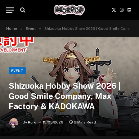
X
Instagr
Disc
(Twitter)
»
»
Home
Event
Shizuoka Hobby Show 2026 | Good Smile Company, Max Factory & KADOKAWA
EVENT
Shizuoka Hobby Show 2026 |
Good Smile Company, Max
Factory & KADOKAWA
By
Ruru
13/05/2026
2 Mins Read