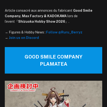
Article consacré aux annonces du fabricant
Good Smile
Company, Max Factory & KADOKAWA
lors de
l’event『
Shizuoka Hobby Show 2026
』.
→ Figures & Hobby News :
Follow @Ruru_Berryz
→
Join us on Discord
GOOD SMILE COMPANY
PLAMATEA