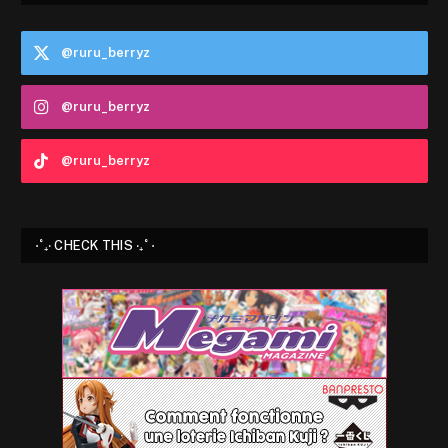
@ruru_berryz
@ruru_berryz
@ruru_berryz
⋅˚₊‧ CHECK THIS ‧₊˚ ⋅