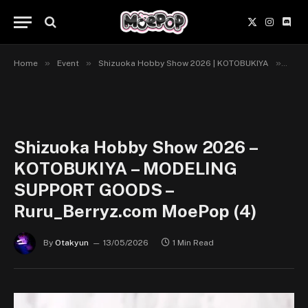
X
Instagr
Disc
(Twitter)
»
»
»
Home
Event
Shizuoka Hobby Show 2026 | KOTOBUKIYA
Shiz
Shizuoka Hobby Show 2026 –
KOTOBUKIYA – MODELING
SUPPORT GOODS –
Ruru_Berryz.com MoePop (4)
By
Otakyun
13/05/2026
1 Min Read