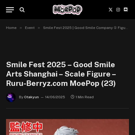
X
Instagr
Disc
(Twitter)
»
»
Home
Event
Smile Fest 2025 | Good Smile Company ① Figures & others products
Smile Fest 2025 – Good Smile
Arts Shanghai – Scale Figure –
Ruru-Berryz.com MoePop (23)
By
Otakyun
14/06/2025
1 Min Read