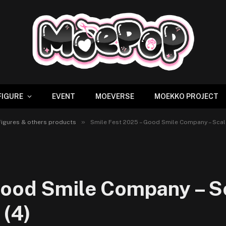
FIGURE
EVENT
MOEVERSE
MOEKKO PROJECT
»
igures & others products
Smile Fest 2025 – Good Smile Company – Scal
ood Smile Company – Sc
(4)