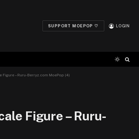
SUPPORT MOEPOP ♡
LOGIN
e Figure – Ruru-Berryz.com MoePop (4)
ale Figure – Ruru-