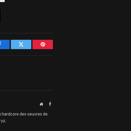
Facebook
Twitter
Pinterest
Website
Facebook
an hardcore des oeuvres de
ryz.