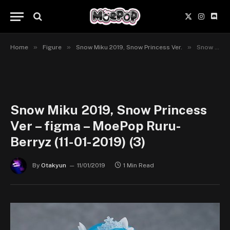
X
Instagr
Disc
(Twitter)
»
»
»
Home
Figure
Snow Miku 2019, Snow Princess Ver.
Snow Miku 2019, Snow Princess Ver – figma – MoePop Ruru-Berryz (11-01-2019) (3)
Snow Miku 2019, Snow Princess
Ver – figma – MoePop Ruru-
Berryz (11-01-2019) (3)
By
Otakyun
11/01/2019
1 Min Read