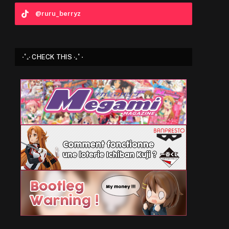
@ruru_berryz
⋅˚₊‧ CHECK THIS ‧₊˚ ⋅