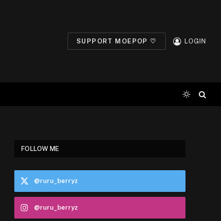
SUPPORT MOEPOP ♡
LOGIN
FOLLOW ME
@ruru_berryz
@ruru_berryz