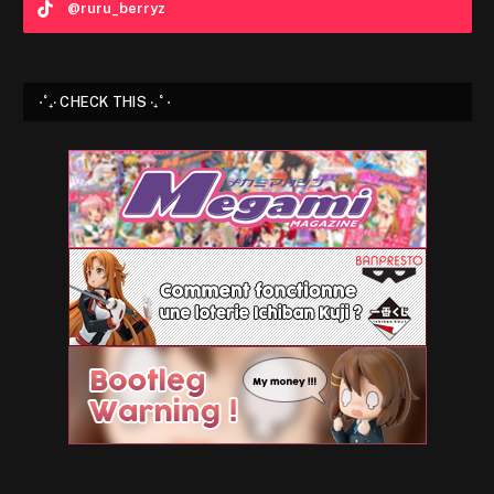
@ruru_berryz
⋅˚₊‧ CHECK THIS ‧₊˚ ⋅