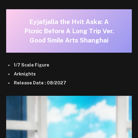
Eyjafjalla the Hvít Aska: A
Picnic Before A Long Trip Ver.
Good Smile Arts Shanghai
1/7 Scale Figure
Arknights
Release Date : 08/2027