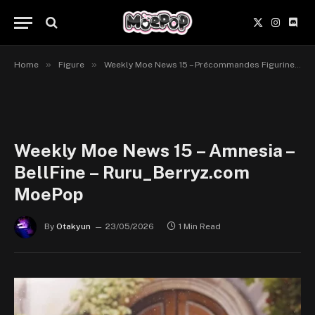
X
Instagr
Disc
(Twitter)
»
»
Home
Figure
Weekly Moe News 15 – Précommandes Figurines du 18 au 24 mai 2026
Weekly Moe News 15 – Amnesia –
BellFine – Ruru_Berryz.com
MoePop
By
Otakyun
23/05/2026
1 Min Read