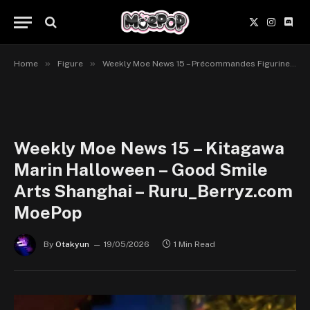
X
Instagr
Disc
(Twitter)
»
»
Home
Figure
Weekly Moe News 15 – Précommandes Figurines du 18 au 24 mai 2026
Weekly Moe News 15 – Kitagawa
Marin Halloween – Good Smile
Arts Shanghai – Ruru_Berryz.com
MoePop
By
Otakyun
19/05/2026
1 Min Read