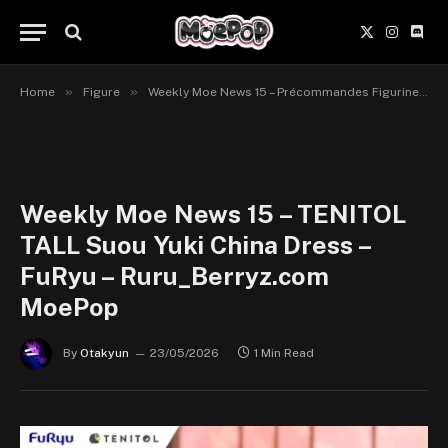
X
Instagr
Disc
(Twitter)
»
»
Home
Figure
Weekly Moe News 15 – Précommandes Figurines du 18 au 24 mai 2026
Weekly Moe News 15 – TENITOL
TALL Suou Yuki China Dress –
FuRyu – Ruru_Berryz.com
MoePop
By
Otakyun
23/05/2026
1 Min Read