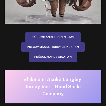
PRÉCOMMANDE NIN NIN GAME
PRÉCOMMANDE HOBBY LINK JAPAN
PRÉCOMMANDE CDJAPAN
Shikinami Asuka Langley:
Jersey Ver. – Good Smile
Company