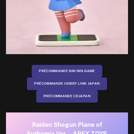
PRÉCOMMANDE NIN NIN GAME
PRÉCOMMANDE HOBBY LINK JAPAN
PRÉCOMMANDE CDJAPAN
Raiden Shogun Plane of
Euthymia Ver. – APEX-TOYS