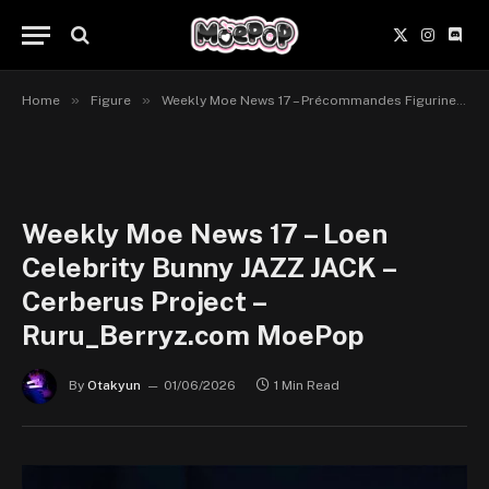
X
Instagr
Disc
(Twitter)
»
»
Home
Figure
Weekly Moe News 17 – Précommandes Figurines du 1er au 7 juin 2026
Weekly Moe News 17 – Loen
Celebrity Bunny JAZZ JACK –
Cerberus Project –
Ruru_Berryz.com MoePop
By
Otakyun
01/06/2026
1 Min Read