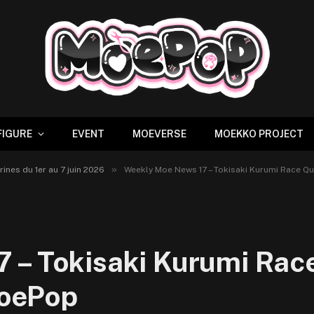
FIGURE
EVENT
MOEVERSE
MOEKKO PROJECT
»
nes du 1er au 7 juin 2026
Weekly Moe News 17 – Tokisaki Kurumi Race Q
 – Tokisaki Kurumi Rac
MoePop