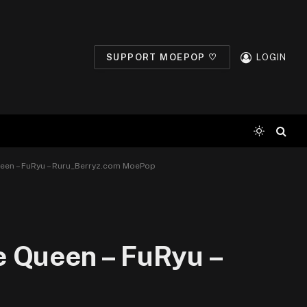
SUPPORT MOEPOP ♡
LOGIN
ueen – FuRyu – Ruru_Berryz.com MoePop
e Queen – FuRyu –