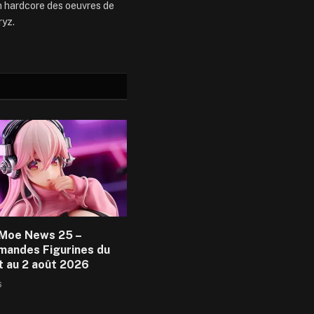
an hardcore des oeuvres de
ryz.
Moe News 25 –
andes Figurines du
et au 2 août 2026
6