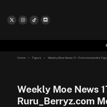
X
Instagram
TikTok
Discord
(Twitter)
»
»
Home
Figure
Weekly Moe News 17 – Précommandes Figuri
Weekly Moe News 17
Ruru_Berryz.com 