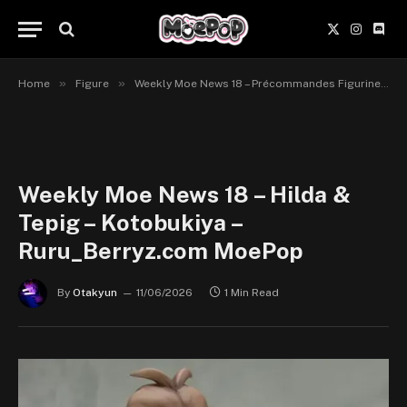
X
Instagr
Disc
(Twitter)
»
»
Home
Figure
Weekly Moe News 18 – Précommandes Figurines du 8 au 14 juin 2026
Weekly Moe News 18 – Hilda &
Tepig – Kotobukiya –
Ruru_Berryz.com MoePop
By
Otakyun
11/06/2026
1 Min Read