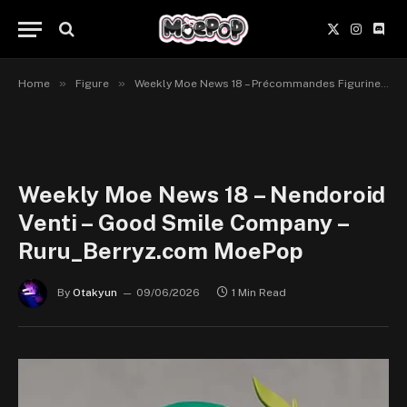
X
Instagr
Disc
(Twitter)
»
»
Home
Figure
Weekly Moe News 18 – Précommandes Figurines du 8 au 14 juin 2026
Weekly Moe News 18 – Nendoroid
Venti – Good Smile Company –
Ruru_Berryz.com MoePop
By
Otakyun
09/06/2026
1 Min Read