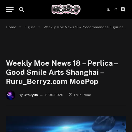
X
Instagr
Disc
(Twitter)
»
»
Home
Figure
Weekly Moe News 18 – Précommandes Figurines du 8 au 14 juin 2026
Weekly Moe News 18 – Perlica –
Good Smile Arts Shanghai –
Ruru_Berryz.com MoePop
By
Otakyun
12/06/2026
1 Min Read