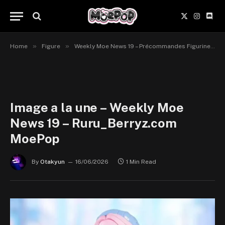
X
Instagr
Disc
(Twitter)
»
»
Home
Figure
Weekly Moe News 19 – Précommandes Figurines du 15 au 21 juin 2026
Image a la une – Weekly Moe
News 19 – Ruru_Berryz.com
MoePop
By
Otakyun
16/06/2026
1 Min Read