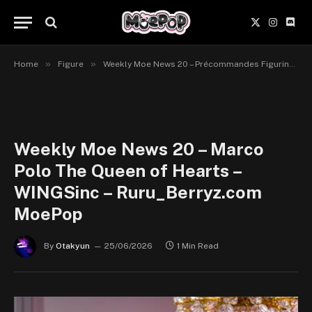
X
Instagr
Disc
(Twitter)
»
»
Home
Figure
Weekly Moe News 20 – Précommandes Figurines du 22 au 28 juin 2026
Weekly Moe News 20 – Marco
Polo The Queen of Hearts –
WINGSinc – Ruru_Berryz.com
MoePop
By
Otakyun
25/06/2026
1 Min Read