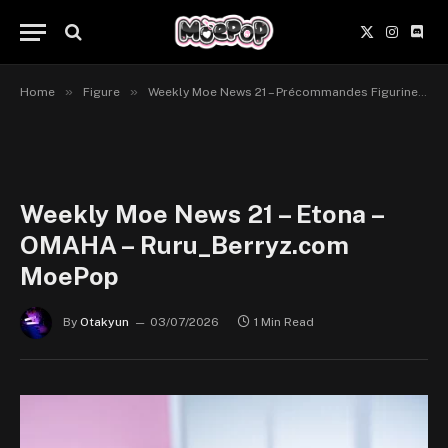
X
Instagr
Disc
(Twitter)
»
»
Home
Figure
Weekly Moe News 21 – Précommandes Figurines du 29 juin au 5 juillet 2026
Weekly Moe News 21 – Etona –
OMAHA – Ruru_Berryz.com
MoePop
By
Otakyun
03/07/2026
1 Min Read