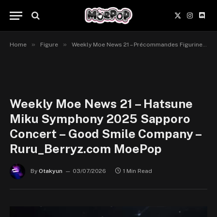
X
Instagr
Disc
(Twitter)
»
»
Home
Figure
Weekly Moe News 21 – Précommandes Figurines du 29 juin au 5 juillet 2026
Weekly Moe News 21 – Hatsune
Miku Symphony 2025 Sapporo
Concert – Good Smile Company –
Ruru_Berryz.com MoePop
By
Otakyun
03/07/2026
1 Min Read