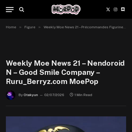
X
Instagr
Disc
(Twitter)
»
»
Home
Figure
Weekly Moe News 21 – Précommandes Figurines du 29 juin au 5 juillet 2026
Weekly Moe News 21 – Nendoroid
N – Good Smile Company –
Ruru_Berryz.com MoePop
By
Otakyun
02/07/2026
1 Min Read