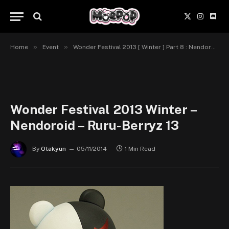
X
Instagr
Disc
(Twitter)
»
»
Home
Event
Wonder Festival 2013 [ Winter ] Part 8 : Nendoroid, Figma, Cu Poche
Wonder Festival 2013 Winter –
Nendoroid – Ruru-Berryz 13
By
Otakyun
05/11/2014
1 Min Read