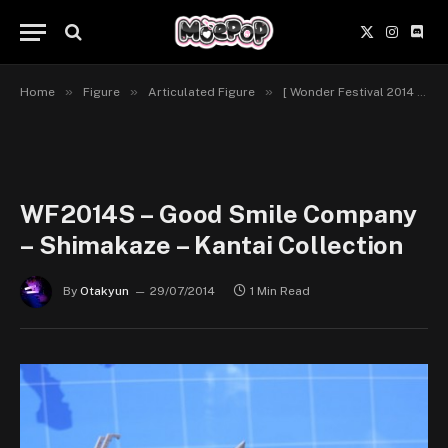
X
Instagr
Disc
(Twitter)
»
»
»
Home
Figure
Articulated Figure
[ Wonder Festival 2014 Summer ] Good Smile Company & Nendoroid
WF2014S – Good Smile Company
– Shimakaze – Kantai Collection
By
Otakyun
29/07/2014
1 Min Read