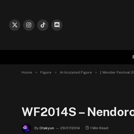
X
Instagram
TikTok
Discord
(Twitter)
»
»
»
Home
Figure
Articulated Figure
[ Wonder Festival
WF2014S – Nendoroid
By
Otakyun
29/07/2014
1 Min Read