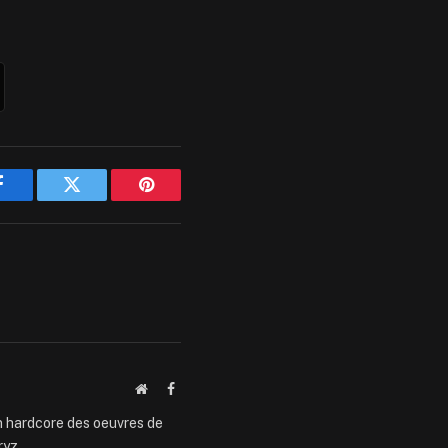
Facebook
Twitter
Pinterest
Website
Facebook
an hardcore des oeuvres de
ryz.