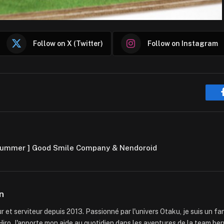
Follow on X (Twitter)
Follow on Instagram
 Summer ] Good Smile Company & Nendoroid
n
 et serviteur depuis 2013. Passionné par l'univers Otaku, je suis un f
iro. J'apporte mon aide au quotidien dans les aventures de la team ber