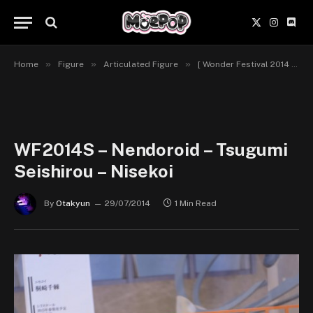
X
Instagr
Disc
(Twitter)
»
»
»
Home
Figure
Articulated Figure
[ Wonder Festival 2014 Summer ] Good Smile Company & Nendoroid
WF2014S – Nendoroid – Tsugumi
Seishirou – Nisekoi
By
Otakyun
29/07/2014
1 Min Read