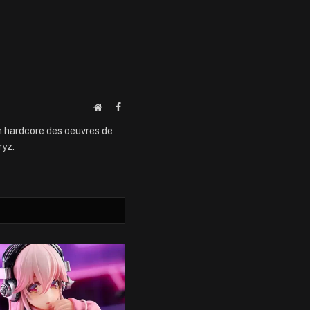
Website
Facebook
an hardcore des oeuvres de
ryz.