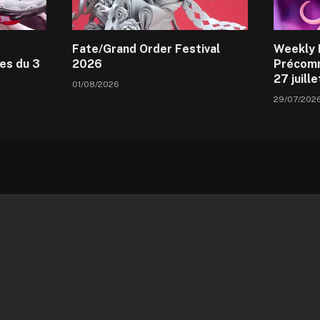
Fate/Grand Order Festival
Weekly 
es du 3
2026
Précomm
27 juill
01/08/2026
29/07/202