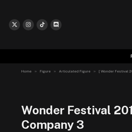
X
Instagram
TikTok
Discord
(Twitter)
»
»
»
Home
Figure
Articulated Figure
[ Wonder Festival
Wonder Festival 20
Company 3