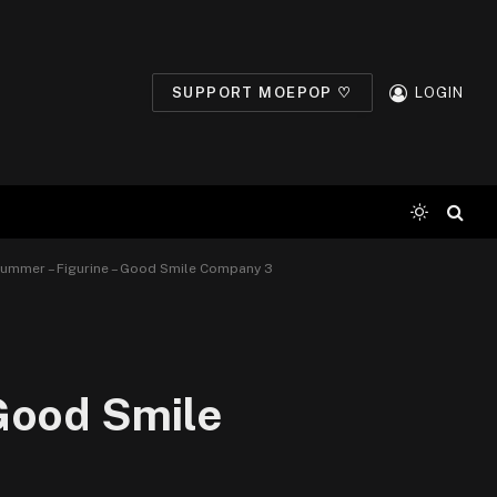
SUPPORT MOEPOP ♡
LOGIN
Summer – Figurine – Good Smile Company 3
Good Smile