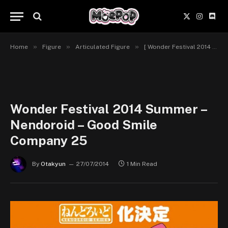
X
Instagr
Disc
(Twitter)
»
»
»
Home
Figure
Articulated Figure
[ Wonder Festival 2014 Summer ] Good Smile Company & Nendoroid
Wonder Festival 2014 Summer –
Nendoroid – Good Smile
Company 25
By
Otakyun
27/07/2014
1 Min Read