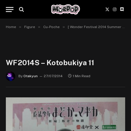
X
Instagr
Disc
(Twitter)
»
»
»
Home
Figure
Cu-Poche
[ Wonder Festival 2014 Summer ] Kotobukiya & Cu-Poche
WF2014S – Kotobukiya 11
By
Otakyun
27/07/2014
1 Min Read