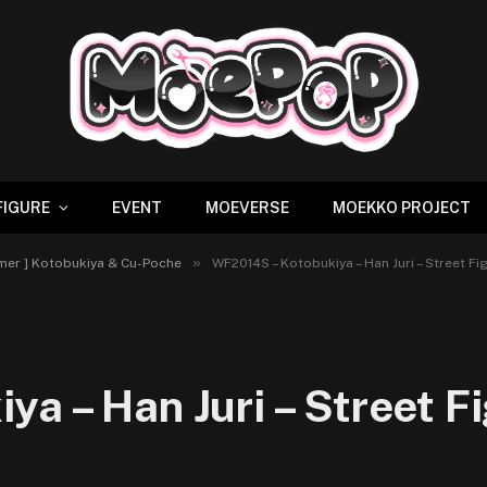
FIGURE
EVENT
MOEVERSE
MOEKKO PROJECT
»
mer ] Kotobukiya & Cu-Poche
WF2014S – Kotobukiya – Han Juri – Street Fi
a – Han Juri – Street F