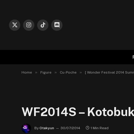
X
Instagram
TikTok
Discord
(Twitter)
»
»
»
Home
Figure
Cu-Poche
[ Wonder Festival 2014 Sum
WF2014S – Kotobukiy
By
Otakyun
30/07/2014
1 Min Read