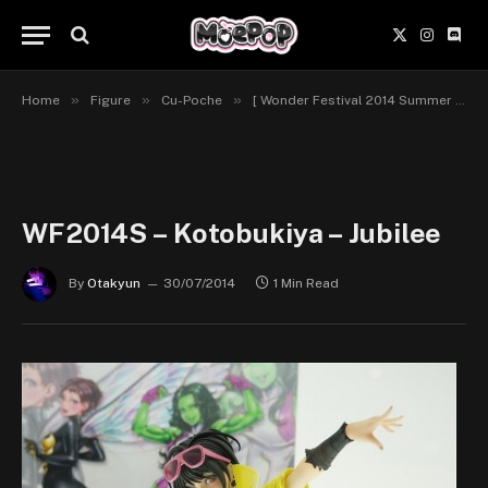
X
Instagr
Disc
(Twitter)
»
»
»
Home
Figure
Cu-Poche
[ Wonder Festival 2014 Summer ] Kotobukiya & Cu-Poche
WF2014S – Kotobukiya – Jubilee
By
Otakyun
30/07/2014
1 Min Read