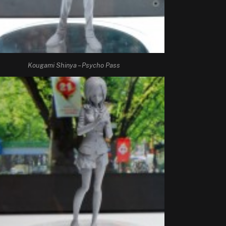
Kougami Shinya – Psycho Pass