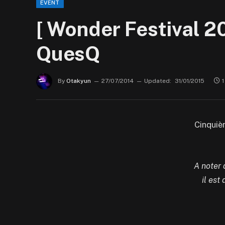
EVENT
[ Wonder Festival 
QuesQ
By
Otakyun
27/07/2014
Updated:
31/01/2015
1
Cinquiè
A noter 
il est