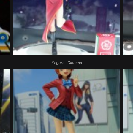
Kagura – Gintama