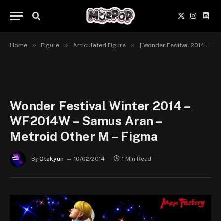
X
Instagr
Disc
(Twitter)
»
»
»
Home
Figure
Articulated Figure
[ Wonder Festival 2014 Winter ] Max Factory & Figma
Wonder Festival Winter 2014 –
WF2014W – Samus Aran –
Metroid Other M – Figma
By
Otakyun
10/02/2014
1 Min Read